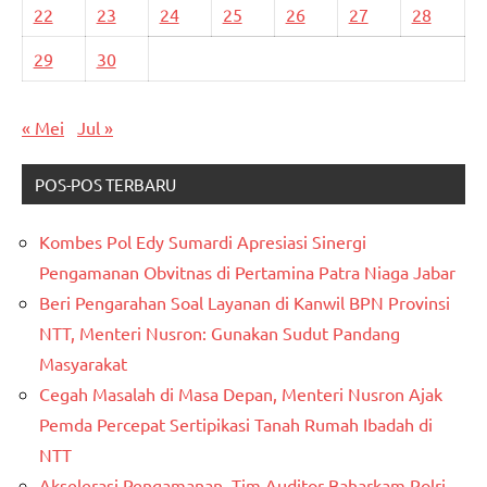
22
23
24
25
26
27
28
29
30
« Mei
Jul »
POS-POS TERBARU
Kombes Pol Edy Sumardi Apresiasi Sinergi
Pengamanan Obvitnas di Pertamina Patra Niaga Jabar
Beri Pengarahan Soal Layanan di Kanwil BPN Provinsi
NTT, Menteri Nusron: Gunakan Sudut Pandang
Masyarakat
Cegah Masalah di Masa Depan, Menteri Nusron Ajak
Pemda Percepat Sertipikasi Tanah Rumah Ibadah di
NTT
Akselerasi Pengamanan, Tim Auditor Baharkam Polri