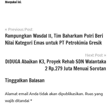
Menyukai ini:
Navigasi
Tagged
Previous Post
#beritanasional
with
Rampungkan Wasdal II, Tim Baharkam Polri Beri
pos
berita
#beritakabupatenserang
,
Nilai Kategori Emas untuk PT Petrokimia Gresik
banten
#beritaNasional
,
#bupatiserang
,
Next Post
Berita
#DPUPRkabupatenserang
,
DIDUGA Abaikan K3, Proyek Rehab SDN Walantaka
kabupaten
#proyekbetonisasi
,
serang
2 Rp.279 Juta Menuai Sorotan
#Retak
berita
Tinggalkan Balasan
nasional
Alamat email Anda tidak akan dipublikasikan.
Ruas yang
wajib ditandai
*