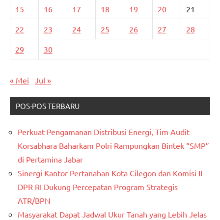
15
16
17
18
19
20
21
22
23
24
25
26
27
28
29
30
« Mei
Jul »
POS-POS TERBARU
Perkuat Pengamanan Distribusi Energi, Tim Audit
Korsabhara Baharkam Polri Rampungkan Bintek “SMP”
di Pertamina Jabar
Sinergi Kantor Pertanahan Kota Cilegon dan Komisi II
DPR RI Dukung Percepatan Program Strategis
ATR/BPN
Masyarakat Dapat Jadwal Ukur Tanah yang Lebih Jelas