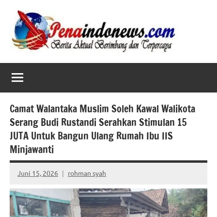
Skip
to
content
Camat Walantaka Muslim Soleh Kawal Walikota
Serang Budi Rustandi Serahkan Stimulan 15
JUTA Untuk Bangun Ulang Rumah Ibu IIS
Minjawanti
Juni 15, 2026
rohman syah
No
comments