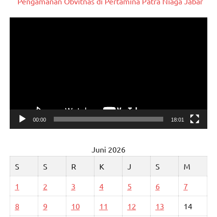
Pengamanan Obvitnas di Pertamina Patra Niaga Jabar
Pemutar
Video
00:00
18:01
Juni 2026
S
S
R
K
J
S
M
1
2
3
4
5
6
7
8
9
10
11
12
13
14