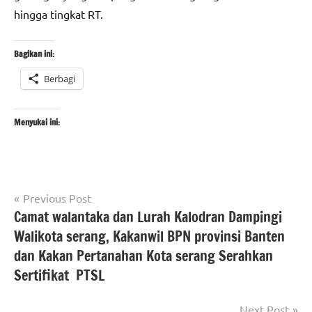
hingga tingkat RT.
Bagikan ini:
Berbagi
Menyukai ini:
Navigasi
Tagged
Previous Post
berita
with
Camat walantaka dan Lurah Kalodran Dampingi
pos
banten
#beritakecamatanWalantaka
,
Walikota serang, Kakanwil BPN provinsi Banten
berita
#beritakotaserang
,
dan Kakan Pertanahan Kota serang Serahkan
kecamatan
#beritaNasional
,
Sertifikat PTSL
Walantaka
#rehabRTLH
Berita
Next Post