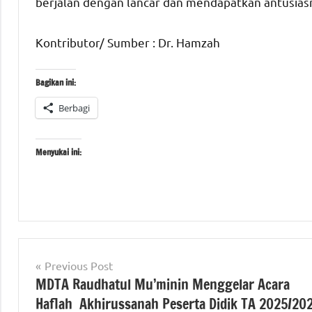
berjalan dengan lancar dan mendapatkan antusiasm
Kontributor/ Sumber : Dr. Hamzah
Bagikan ini:
Berbagi
Menyukai ini:
Tagged
#beritabanten
with
Navigasi
#beritanasional
Previous Post
#beritabanten
,
MDTA Raudhatul Mu’minin Menggelar Acara
pos
#beritaNasional
,
#resesanggotadprdbanten
Haflah Akhirussanah Peserta Didik TA 2025/20
#DPRDProvinsibanten
,