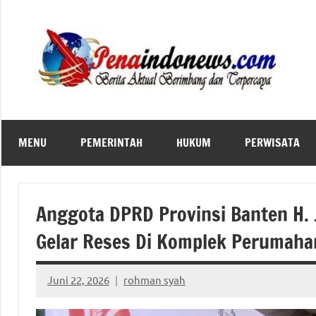
Skip
to
content
MENU
PEMERINTAH
HUKUM
PERWISATA
Anggota DPRD Provinsi Banten H. J
Gelar Reses Di Komplek Perumaha
Juni 22, 2026
rohman syah
No
comments