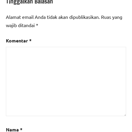
Tinggalkan Balasan
#sulawesi
utara
Alamat email Anda tidak akan dipublikasikan.
Ruas yang
wajib ditandai
*
Komentar
*
Nama
*