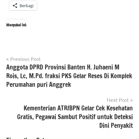
Berbagi
Menyukai ini:
Navigasi
Tagged
Previous Post
#beritanasional
with
Anggota DPRD Provinsi Banten H. Juhaeni M
pos
#kendari
,
Rois, Lc, M.Pd. fraksi PKS Gelar Reses Di Komplek
#Korsabhara
Perumahan puri Anggrek
Baharkam
Polri
,
Next Post
#mabes
Kementerian ATR/BPN Gelar Cek Kesehatan
polri
,
Gratis, Pegawai Sambut Positif untuk Deteksi
#objek
Dini Penyakit
vital
nasional
,