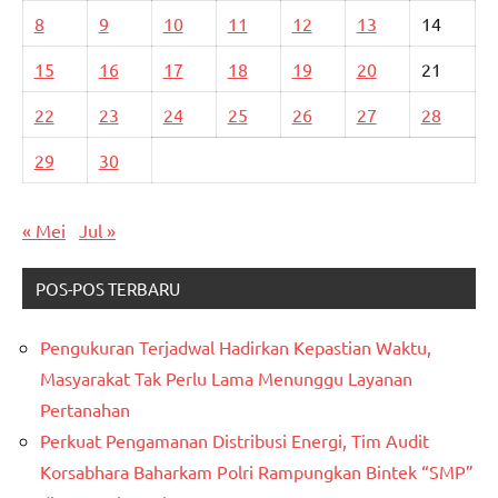
8
9
10
11
12
13
14
15
16
17
18
19
20
21
22
23
24
25
26
27
28
29
30
« Mei
Jul »
POS-POS TERBARU
Pengukuran Terjadwal Hadirkan Kepastian Waktu,
Masyarakat Tak Perlu Lama Menunggu Layanan
Pertanahan
Perkuat Pengamanan Distribusi Energi, Tim Audit
Korsabhara Baharkam Polri Rampungkan Bintek “SMP”