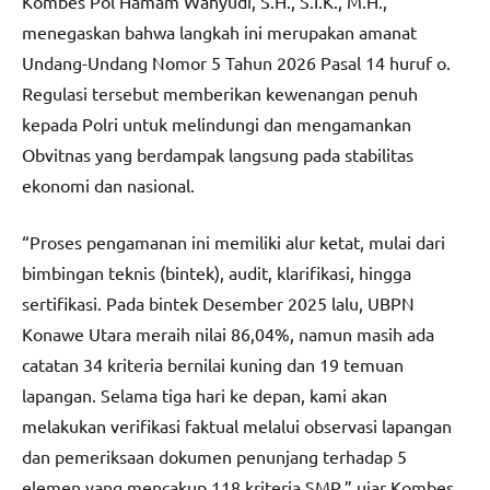
Kombes Pol Hamam Wahyudi, S.H., S.I.K., M.H.,
menegaskan bahwa langkah ini merupakan amanat
Undang-Undang Nomor 5 Tahun 2026 Pasal 14 huruf o.
Regulasi tersebut memberikan kewenangan penuh
kepada Polri untuk melindungi dan mengamankan
Obvitnas yang berdampak langsung pada stabilitas
ekonomi dan nasional.
“Proses pengamanan ini memiliki alur ketat, mulai dari
bimbingan teknis (bintek), audit, klarifikasi, hingga
sertifikasi. Pada bintek Desember 2025 lalu, UBPN
Konawe Utara meraih nilai 86,04%, namun masih ada
catatan 34 kriteria bernilai kuning dan 19 temuan
lapangan. Selama tiga hari ke depan, kami akan
melakukan verifikasi faktual melalui observasi lapangan
dan pemeriksaan dokumen penunjang terhadap 5
elemen yang mencakup 118 kriteria SMP,” ujar Kombes