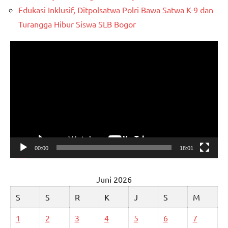
Edukasi Inklusif, Ditpolsatwa Polri Bawa Satwa K-9 dan
Turangga Hibur Siswa SLB Bogor
Pemutar
Video
00:00
18:01
Juni 2026
S
S
R
K
J
S
M
1
2
3
4
5
6
7