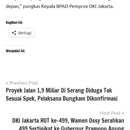
depan,” pungkas Kepala BPAD Pemprov DKI Jakarta.
Bagikan ini:
Berbagi
Menyukai ini:
Navigasi
Tagged
Previous Post
#atrbpn
with
Proyek Jalan 1,9 Miliar Di Serang Diduga Tak
pos
#beritanasional
#ATRBPN
,
Sesuai Spek, Pelaksana Bungkam Dikonfirmasi
#beritaNasional
,
#kementerianatrbpnri
Next Post
DKI Jakarta HUT ke-499, Wamen Ossy Serahkan
499 Sertipikat ke Gubernur Pramono Anung