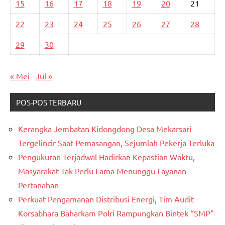
15
16
17
18
19
20
21
22
23
24
25
26
27
28
29
30
« Mei
Jul »
POS-POS TERBARU
Kerangka Jembatan Kidongdong Desa Mekarsari
Tergelincir Saat Pemasangan, Sejumlah Pekerja Terluka
Pengukuran Terjadwal Hadirkan Kepastian Waktu,
Masyarakat Tak Perlu Lama Menunggu Layanan
Pertanahan
Perkuat Pengamanan Distribusi Energi, Tim Audit
Korsabhara Baharkam Polri Rampungkan Bintek “SMP”