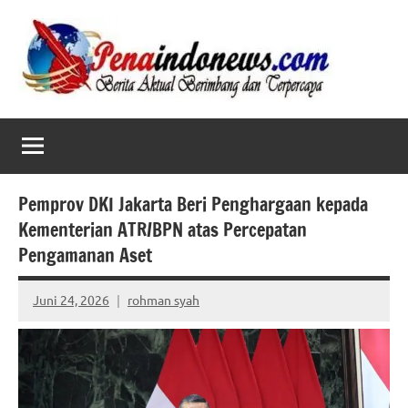
Skip
to
content
Pemprov DKI Jakarta Beri Penghargaan kepada
Kementerian ATR/BPN atas Percepatan
Pengamanan Aset
Juni 24, 2026
rohman syah
No
comments