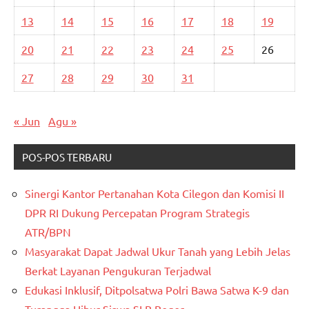
13
14
15
16
17
18
19
20
21
22
23
24
25
26
27
28
29
30
31
« Jun
Agu »
POS-POS TERBARU
Sinergi Kantor Pertanahan Kota Cilegon dan Komisi II
DPR RI Dukung Percepatan Program Strategis
ATR/BPN
Masyarakat Dapat Jadwal Ukur Tanah yang Lebih Jelas
Berkat Layanan Pengukuran Terjadwal
Edukasi Inklusif, Ditpolsatwa Polri Bawa Satwa K-9 dan
Turangga Hibur Siswa SLB Bogor