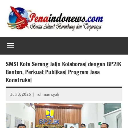
Skip
to
content
SMSI Kota Serang Jalin Kolaborasi dengan BP2JK
Banten, Perkuat Publikasi Program Jasa
Konstruksi
Juli 3, 2026
rohman syah
No
comments