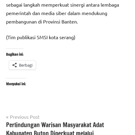
sebagai langkah memperkuat sinergi antara lembaga
pemerintah dan media siber dalam mendukung
pembangunan di Provinsi Banten.
(Tim publikasi SMSI kota serang)
Bagikan ini:
Berbagi
Menyukai ini:
Navigasi
Tagged
Previous Post
#berita
with
Perlindungan Warisan Masyarakat Adat
pos
nasional
#beritakotaserang
,
Kabupaten Buton Diperkuat melalui