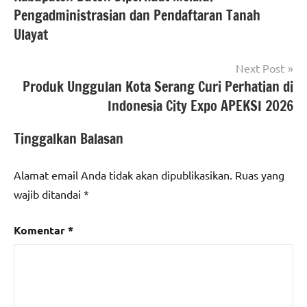
#beritabanten
#beritaNasional
,
Pengadministrasian dan Pendaftaran Tanah
#BP2JKBanten
,
#beritakotaserang
Ulayat
#smsikotaserang
#BP2JKBanten
Next Post
Produk Unggulan Kota Serang Curi Perhatian di
Indonesia City Expo APEKSI 2026
Tinggalkan Balasan
Alamat email Anda tidak akan dipublikasikan.
Ruas yang
wajib ditandai
*
Komentar
*