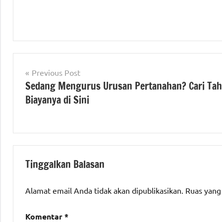
Tagged
#beritanasional
with
Navigasi
#Kementerian
Previous Post
#atrbpnri
,
ATR/BPN
Sedang Mengurus Urusan Pertanahan? Cari Ta
pos
#beritakementrianatrbpnri
,
Biayanya di Sini
#beritanaaional
#Kementerian
ATR/BPN RI
Tinggalkan Balasan
Alamat email Anda tidak akan dipublikasikan.
Ruas yang
Komentar
*