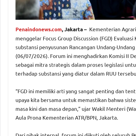
Kementerian Agrari
Penaindonews.com
, Jakarta –
menggelar Focus Group Discussion (FGD) Evaluasi
substansi penyusunan Rancangan Undang-Undang (
(06/07/2026). Forum ini menghadirkan Komisi II D
sebagai mitra strategis dalam proses legislasi u
terhadap substansi yang diatur dalam RUU tersebu
“FGD ini memiliki arti yang sangat penting dan te
upaya kita bersama untuk memastikan bahwa sistem
masa kini dan masa depan,” ujar Wakil Menteri (
Aula Prona Kementerian ATR/BPN, Jakarta.
Dari pihak internal, forum ini diikuti oleh seluru