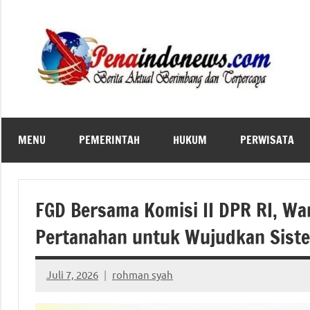
Skip
to
content
MENU
PEMERINTAH
HUKUM
PERWISATA
FGD Bersama Komisi II DPR RI, Wa
Pertanahan untuk Wujudkan Siste
Juli 7, 2026
rohman syah
No
comments