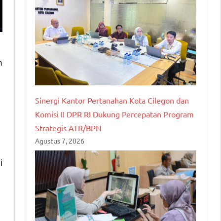
n
Sinergi Kantor Pertanahan Kota Cilegon dan
Komisi II DPR RI Dukung Percepatan Program
Strategis ATR/BPN
Agustus 7, 2026
i