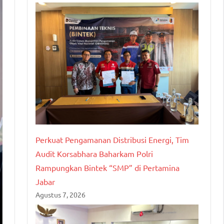
Perkuat Pengamanan Distribusi Energi, Tim
Audit Korsabhara Baharkam Polri
Rampungkan Bintek “SMP” di Pertamina
Jabar
Agustus 7, 2026