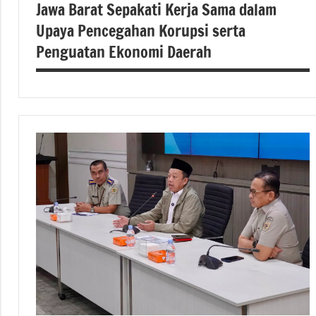
Jawa Barat Sepakati Kerja Sama dalam
Upaya Pencegahan Korupsi serta
Penguatan Ekonomi Daerah
#atrbpn
#Kementerian
ATR/BPN
#Kementerian
ATR/BPN RI
#Kementerian
Atrbpnri
#kementerianatrbpn
#kementerianatrbpnri