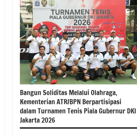
nasional
#Kementerian
ATR/BPN
#Kementerian
ATR/BPN RI
#Kementerian
Atrbpnri
#kementerianatrbpn
#kementerianatrbpnri
Bangun Soliditas Melalui Olahraga,
Kementerian ATR/BPN Berpartisipasi
dalam Turnamen Tenis Piala Gubernur DKI
Jakarta 2026