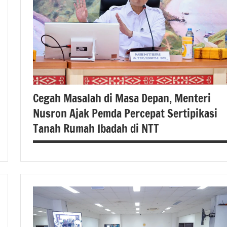
Cegah Masalah di Masa Depan, Menteri
Nusron Ajak Pemda Percepat Sertipikasi
Tanah Rumah Ibadah di NTT
#atrbpn
#Kementerian
ATR/BPN