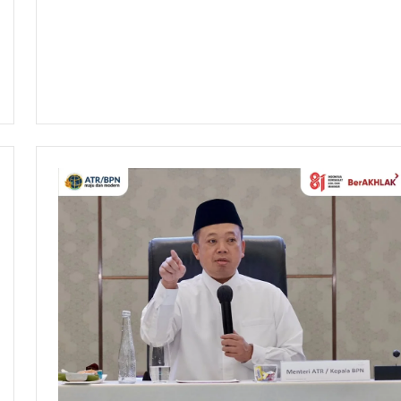
#Kementerian
ATR/BPN
#Kementerian
ATR/BPN RI
#Kementerian
Atrbpnri
#kementerianatrbpn
#kementerianatrbpnri