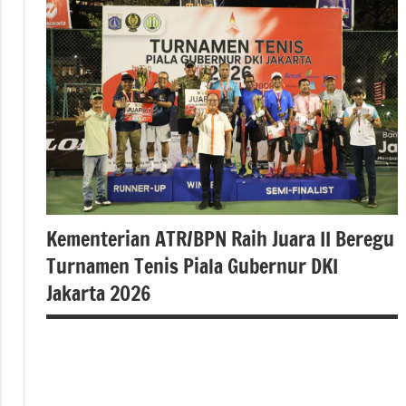
#kementerianatrbpn
#kementerianatrbpnri
Kementerian ATR/BPN Raih Juara II Beregu
Turnamen Tenis Piala Gubernur DKI
Jakarta 2026
#atrbpn