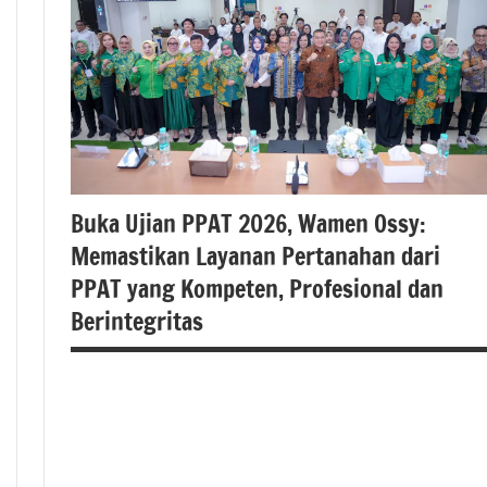
#Kementerian
ATR/BPN RI
#Kementerian
Atrbpnri
#kementerianatrbpn
Berita
Buka Ujian PPAT 2026, Wamen Ossy:
Kementerianatrabpnri
Memastikan Layanan Pertanahan dari
PPAT yang Kompeten, Profesional dan
Berintegritas
#atrbpn
#beritanasional