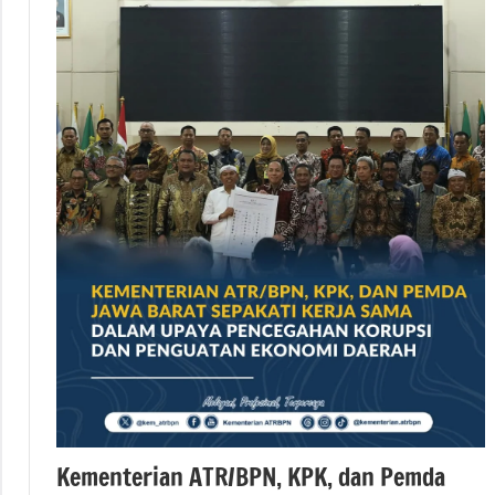
ATR/BPN
#Kementerian
ATR/BPN RI
#Kementerian
Atrbpnri
#kementerianatrbpn
berita
nasional
Kementerian ATR/BPN, KPK, dan Pemda