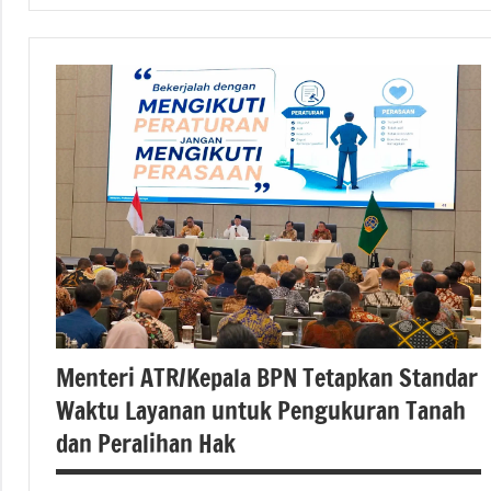
#berita
nasional
#Kementerian
ATR/BPN
#Kementerian
ATR/BPN RI
#Kementerian
Atrbpnri
#kementerianatrbpn
#kementerianatrbpnri
Menteri ATR/Kepala BPN Tetapkan Standar
Waktu Layanan untuk Pengukuran Tanah
dan Peralihan Hak