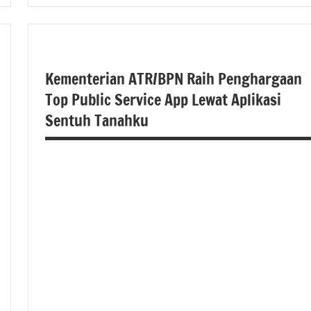
#atrbpn
#beritanasional
#Kementerian
Kementerian ATR/BPN Raih Penghargaan
ATR/BPN
Top Public Service App Lewat Aplikasi
Sentuh Tanahku
#Kementerian
ATR/BPN RI
#Kementerian
Atrbpnri
#atrbpn
#kementerianatrbpn
#berita
nasional
#kementerianatrbpnri
#beritanasional
#Kementerian
ATR/BPN