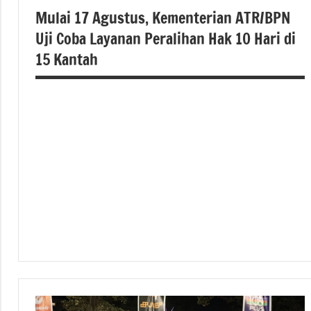
Mulai 17 Agustus, Kementerian ATR/BPN
Uji Coba Layanan Peralihan Hak 10 Hari di
15 Kantah
#atrbpn
#beritanasional
#Kementerian
ATR/BPN
#Kementerian
ATR/BPN RI
#Kementerian
Atrbpnri