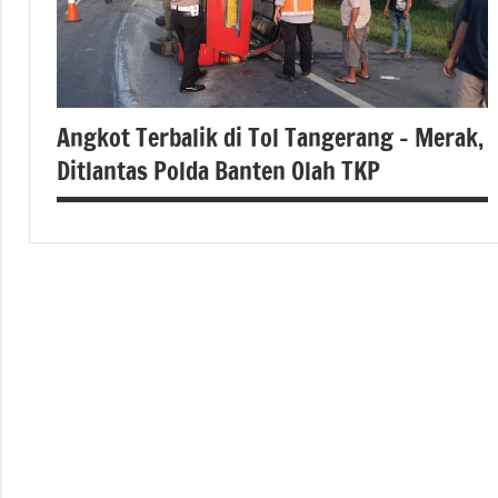
Angkot Terbalik di Tol Tangerang – Merak,
Ditlantas Polda Banten Olah TKP
berita
banten
berita
kita
serang
Berita
kota
serang