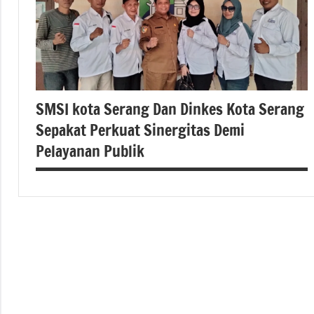
SMSI kota Serang Dan Dinkes Kota Serang
Sepakat Perkuat Sinergitas Demi
Pelayanan Publik
#berita
nasional
#beritabanten
#dinkeskotaserang
#SMSI,#beritanasional,