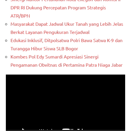
DPR RI Dukung Percepatan Program Strategis
ATR/BPN
Masyarakat Dapat Jadwal Ukur Tanah yang Lebih Jelas
Berkat Layanan Pengukuran Terjadwal
Edukasi Inklusif, Ditpolsatwa Polri Bawa Satwa K-9 dan
Turangga Hibur Siswa SLB Bogor
Kombes Pol Edy Sumardi Apresiasi Sinergi
Pengamanan Obvitnas di Pertamina Patra Niaga Jabar
Pemutar
Video