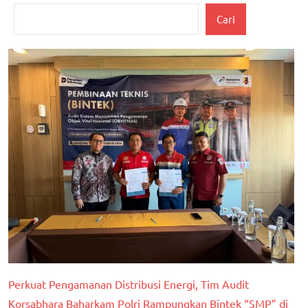
berita
Cari
banten
Kesehatan
nasional
Perkuat Pengamanan Distribusi Energi, Tim Audit
Korsabhara Baharkam Polri Rampungkan Bintek “SMP” di