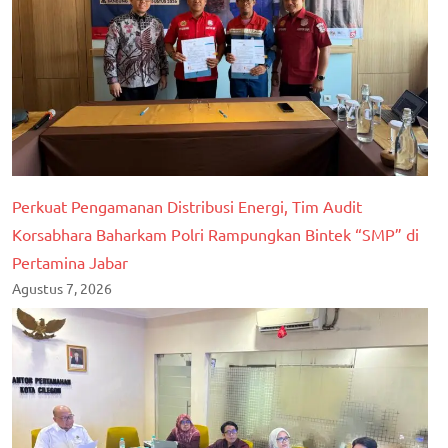
Cilegon
berita
nasional
Perkuat Pengamanan Distribusi Energi, Tim Audit
Korsabhara Baharkam Polri Rampungkan Bintek “SMP” di
Pertamina Jabar
Agustus 7, 2026