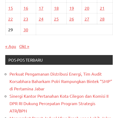
15
16
17
18
19
20
21
22
23
24
25
26
27
28
29
30
« Agu
Okt »
POS-POS TERBARU
Perkuat Pengamanan Distribusi Energi, Tim Audit
Korsabhara Baharkam Polri Rampungkan Bintek “SMP”
di Pertamina Jabar
Sinergi Kantor Pertanahan Kota Cilegon dan Komisi II
DPR RI Dukung Percepatan Program Strategis
ATR/BPN
Masyarakat Dapat Jadwal Ukur Tanah yang Lebih Jelas