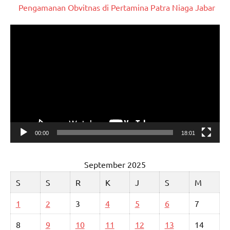
Pengamanan Obvitnas di Pertamina Patra Niaga Jabar
Pemutar
Video
00:00
18:01
September 2025
S
S
R
K
J
S
M
1
2
3
4
5
6
7
8
9
10
11
12
13
14