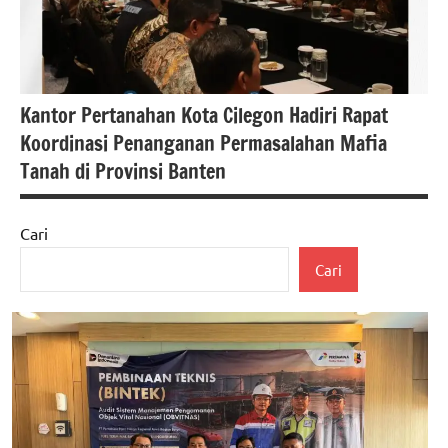
Kantor Pertanahan Kota Cilegon Hadiri Rapat
Koordinasi Penanganan Permasalahan Mafia
Tanah di Provinsi Banten
Cari
#Kementerian
Cari
ATR/BPN
#Kementerian
ATR/BPN RI
berita
banten
Berita