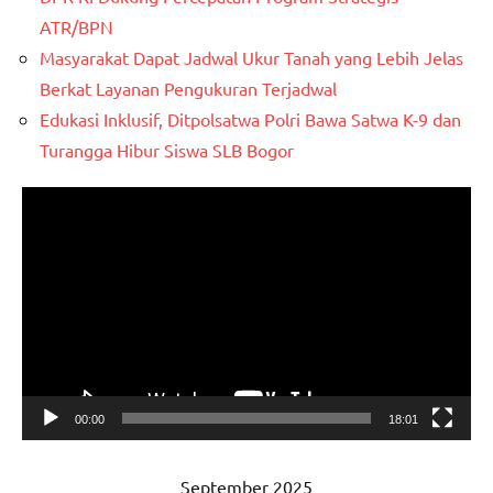
ATR/BPN
Masyarakat Dapat Jadwal Ukur Tanah yang Lebih Jelas
Berkat Layanan Pengukuran Terjadwal
Edukasi Inklusif, Ditpolsatwa Polri Bawa Satwa K-9 dan
Turangga Hibur Siswa SLB Bogor
Pemutar
Video
00:00
18:01
September 2025