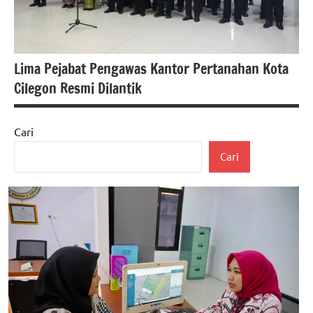
Lima Pejabat Pengawas Kantor Pertanahan Kota
Cilegon Resmi Dilantik
Cari
berita
Cari
banten
Berita
Cilegon
berita
nasional