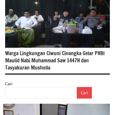
berita
banten
berita
nasional
Warga Lingkungan Ciwuni Cinangka Gelar PHBI
Maulid Nabi Muhammad Saw 1447H dan
Tasyakuran Musholla
Cari
berita
Cari
banten
berita
kecamatan
Walantaka