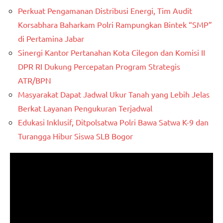
Perkuat Pengamanan Distribusi Energi, Tim Audit
Korsabhara Baharkam Polri Rampungkan Bintek “SMP”
di Pertamina Jabar
Sinergi Kantor Pertanahan Kota Cilegon dan Komisi II
DPR RI Dukung Percepatan Program Strategis
ATR/BPN
Masyarakat Dapat Jadwal Ukur Tanah yang Lebih Jelas
Berkat Layanan Pengukuran Terjadwal
Edukasi Inklusif, Ditpolsatwa Polri Bawa Satwa K-9 dan
Turangga Hibur Siswa SLB Bogor
Pemutar
Video