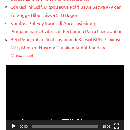
Edukasi Inklusif, Ditpolsatwa Polri Bawa Satwa K-9 dan
Turangga Hibur Siswa SLB Bogor
Kombes Pol Edy Sumardi Apresiasi Sinergi
Pengamanan Obvitnas di Pertamina Patra Niaga Jabar
Beri Pengarahan Soal Layanan di Kanwil BPN Provinsi
NTT, Menteri Nusron: Gunakan Sudut Pandang
Masyarakat
Pemutar
Video
00:00
18:01