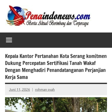
Skip
to
content
Kepala Kantor Pertanahan Kota Serang komitmen
Dukung Percepatan Sertifikasi Tanah Wakaf
Dengan Menghadiri Penandatanganan Perjanjian
Kerja Sama
Juni 11, 2026
rohman syah
No
comments