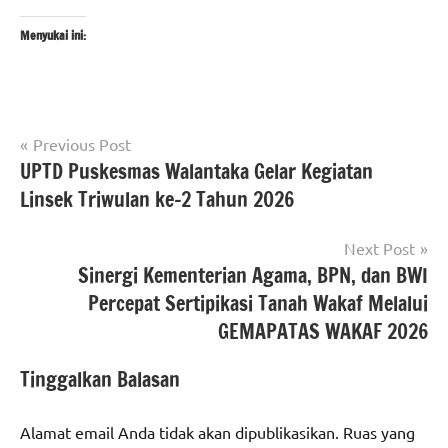
Menyukai ini:
Navigasi
Tagged
Previous Post
#beritanasional
with
UPTD Puskesmas Walantaka Gelar Kegiatan
pos
#BPNkotaserang
#kantahkotaserang
,
Linsek Triwulan ke-2 Tahun 2026
#kantahkotaserang
#Kementerian
#ATRBPNkinilebihbaik
Next Post
ATR/BPN
#ATRBPNmodern
Sinergi Kementerian Agama, BPN, dan BWI
#Kementerian
#MelayaniProfesionalTerpercaya
Percepat Sertipikasi Tanah Wakaf Melalui
ATR/BPN RI
GEMAPATAS WAKAF 2026
Tinggalkan Balasan
Alamat email Anda tidak akan dipublikasikan.
Ruas yang