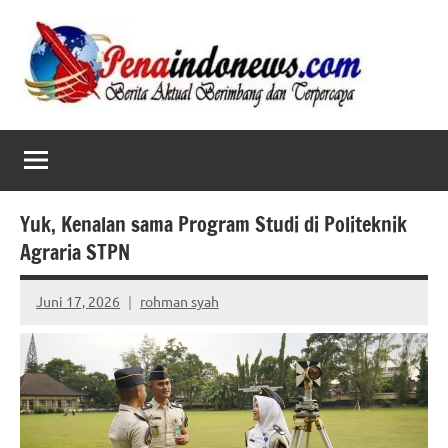
Skip
to
content
Yuk, Kenalan sama Program Studi di Politeknik
Agraria STPN
Juni 17, 2026
rohman syah
No
comments