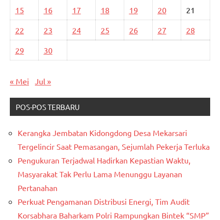
15
16
17
18
19
20
21
22
23
24
25
26
27
28
29
30
« Mei
Jul »
POS-POS TERBARU
Kerangka Jembatan Kidongdong Desa Mekarsari
Tergelincir Saat Pemasangan, Sejumlah Pekerja Terluka
Pengukuran Terjadwal Hadirkan Kepastian Waktu,
Masyarakat Tak Perlu Lama Menunggu Layanan
Pertanahan
Perkuat Pengamanan Distribusi Energi, Tim Audit
Korsabhara Baharkam Polri Rampungkan Bintek “SMP”