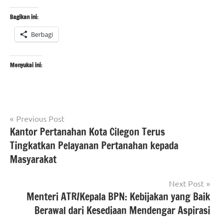
Bagikan ini:
Berbagi
Menyukai ini:
Navigasi
Tagged
Previous Post
#beritanasional
with
Kantor Pertanahan Kota Cilegon Terus
pos
#Kementerian
#KementerianATRBPN
Tingkatkan Pelayanan Pertanahan kepada
ATR/BPN
#MelayaniProfesionalTerpercaya
Masyarakat
#MajuDanModern
#Kementerian
#MenujuPelayananKelasDunia
ATR/BPN RI
Next Post
Menteri ATR/Kepala BPN: Kebijakan yang Baik
Berawal dari Kesediaan Mendengar Aspirasi