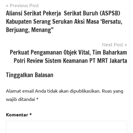
Navigasi
Tagged
Previous Post
#atrbpn
with
Aliansi Serikat Pekerja Serikat Buruh (ASPSB)
pos
#beritanasional
#ATRBPN
,
Kabupaten Serang Serukan Aksi Masa ‘Bersatu,
#beritaNasional
,
Berjuang, Menang”
#kementarianatrbpn
#KementerianATRBPN
Next Post
Perkuat Pengamanan Objek Vital, Tim Baharkam
Polri Review Sistem Keamanan PT MRT Jakarta
Tinggalkan Balasan
Alamat email Anda tidak akan dipublikasikan.
Ruas yang
wajib ditandai
*
Komentar
*