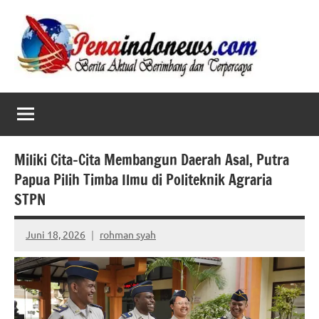
Skip
to
content
Miliki Cita-Cita Membangun Daerah Asal, Putra
Papua Pilih Timba Ilmu di Politeknik Agraria
STPN
Juni 18, 2026
rohman syah
No
comments