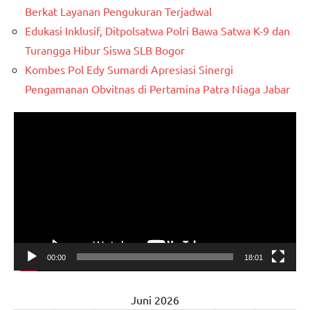
Berkat Layanan Pengukuran Terjadwal
Edukasi Inklusif, Ditpolsatwa Polri Bawa Satwa K-9 dan
Turangga Hibur Siswa SLB Bogor
Kombes Pol Edy Sumardi Apresiasi Sinergi
Pengamanan Obvitnas di Pertamina Patra Niaga Jabar
Pemutar
Video
00:00
18:01
Juni 2026