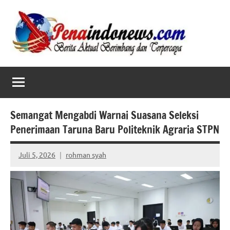
Skip
to
content
Semangat Mengabdi Warnai Suasana Seleksi
Penerimaan Taruna Baru Politeknik Agraria STPN
Juli 5, 2026
rohman syah
No
comments