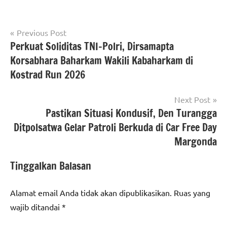
Navigasi
Tagged
Previous Post
#atrbpn
with
Perkuat Soliditas TNI-Polri, Dirsamapta
pos
#berita
#atrbpnri
,
Korsabhara Baharkam Wakili Kabaharkam di
nasional
#beritaNasional
,
Kostrad Run 2026
#kementerianatrbpnri
#beritanasional
Next Post
#Kementerian
Pastikan Situasi Kondusif, Den Turangga
ATR/BPN
Ditpolsatwa Gelar Patroli Berkuda di Car Free Day
#Kementerian
Margonda
ATR/BPN RI
Tinggalkan Balasan
#kementerianatrbpn
#kementerianatrbpnri
Alamat email Anda tidak akan dipublikasikan.
Ruas yang
wajib ditandai
*