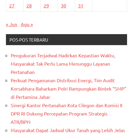
27
28
29
30
31
« Jun
Agu »
POS-POS TERBARU
Pengukuran Terjadwal Hadirkan Kepastian Waktu,
Masyarakat Tak Perlu Lama Menunggu Layanan
Pertanahan
Perkuat Pengamanan Distribusi Energi, Tim Audit
Korsabhara Baharkam Polri Rampungkan Bintek “SMP”
di Pertamina Jabar
Sinergi Kantor Pertanahan Kota Cilegon dan Komisi II
DPR RI Dukung Percepatan Program Strategis
ATR/BPN
Masyarakat Dapat Jadwal Ukur Tanah yang Lebih Jelas