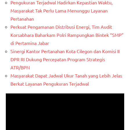
Pengukuran Terjadwal Hadirkan Kepastian Waktu,
Masyarakat Tak Perlu Lama Menunggu Layanan
Pertanahan
Perkuat Pengamanan Distribusi Energi, Tim Audit
Korsabhara Baharkam Polri Rampungkan Bintek “SMP”
di Pertamina Jabar
Sinergi Kantor Pertanahan Kota Cilegon dan Komisi II
DPR RI Dukung Percepatan Program Strategis
ATR/BPN
Masyarakat Dapat Jadwal Ukur Tanah yang Lebih Jelas
Berkat Layanan Pengukuran Terjadwal
Pemutar
Video