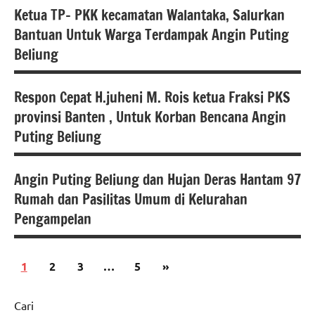
kita
berita
Ketua TP- PKK kecamatan Walantaka, Salurkan
serang
nasional
Bencana
Bantuan Untuk Warga Terdampak Angin Puting
alam
Peristiwa
polri
Beliung
berita
Polda
banten
Banten
Respon Cepat H.juheni M. Rois ketua Fraksi PKS
Bencana
berita
provinsi Banten , Untuk Korban Bencana Angin
polres
alam
nasional
serang
Puting Beliung
berita
Hukum
polsek
banten
dan
pamarayan
Angin Puting Beliung dan Hujan Deras Hantam 97
Kriminal
Bencana
berita
Rumah dan Pasilitas Umum di Kelurahan
alam
nasional
Polda
Pengampelan
Banten
berita
pemerintah
banten
Paginasi
Next
1
2
3
…
5
»
Bencana
berita
pos
Posts
alam
nasional
Cari
berita