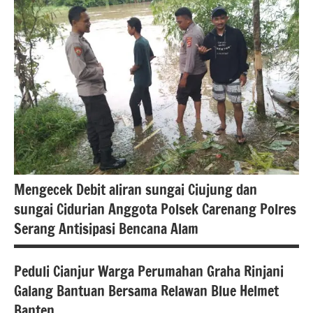
berita
nasional
Mengecek Debit aliran sungai Ciujung dan
sungai Cidurian Anggota Polsek Carenang Polres
Serang Antisipasi Bencana Alam
Peduli Cianjur Warga Perumahan Graha Rinjani
Bencana
Galang Bantuan Bersama Relawan Blue Helmet
alam
Banten