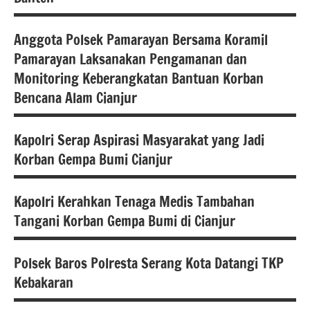
Berita
kabupaten
Anggota Polsek Pamarayan Bersama Koramil
serang
Bencana
Pamarayan Laksanakan Pengamanan dan
alam
berita
Monitoring Keberangkatan Bantuan Korban
kita
berita
Bencana Alam Cianjur
serang
banten
Hukum
Berita
Kapolri Serap Aspirasi Masyarakat yang Jadi
dan
Bencana
kota
Korban Gempa Bumi Cianjur
Kriminal
alam
serang
Polda
berita
berita
Kapolri Kerahkan Tenaga Medis Tambahan
Banten
banten
nasional
Bencana
Tangani Korban Gempa Bumi di Cianjur
alam
polres
Berita
serang
kabupaten
berita
Polsek Baros Polresta Serang Kota Datangi TKP
serang
nasional
Bencana
polsek
Kebakaran
alam
carenang
berita
polri