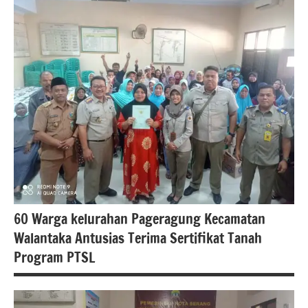
#PTSL
berita
internasional
berita
jakarta
berita
nasional
BPN
Kota
serang
60 Warga kelurahan Pageragung Kecamatan
BPN
Walantaka Antusias Terima Sertifikat Tanah
provinsi
Program PTSL
Banten
Kementerian
ATR/BPN RI