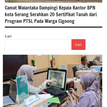
Berita
Camat Walantaka Dampingi Kepala Kantor BPN
kota
kota Serang Serahkan 20 Sertifikat Tanah dari
serang
Program PTSL Pada Warga Cigoong
berita
nasional
Cari
#PTSL
Cari
berita
banten
Berita
kota
serang
berita
nasional