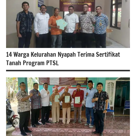
#PTSL
berita
banten
Berita
kota
serang
14 Warga Kelurahan Nyapah Terima Sertifikat
Uncategorized
Tanah Program PTSL
#PTSL
berita
banten
berita
kecamatan
Walantaka